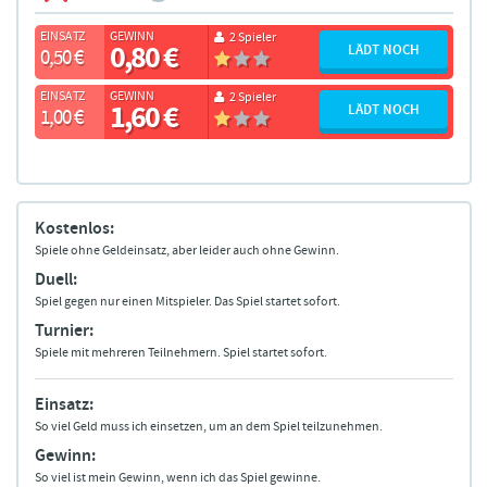
EINSATZ
GEWINN
2 Spieler
0,80 €
LÄDT NOCH
0,50 €
EINSATZ
GEWINN
2 Spieler
1,60 €
LÄDT NOCH
1,00 €
Kostenlos:
Spiele ohne Geldeinsatz, aber leider auch ohne Gewinn.
Duell:
Spiel gegen nur einen Mitspieler. Das Spiel startet sofort.
Turnier:
Spiele mit mehreren Teilnehmern. Spiel startet sofort.
Einsatz:
So viel Geld muss ich einsetzen, um an dem Spiel teilzunehmen.
Gewinn:
So viel ist mein Gewinn, wenn ich das Spiel gewinne.