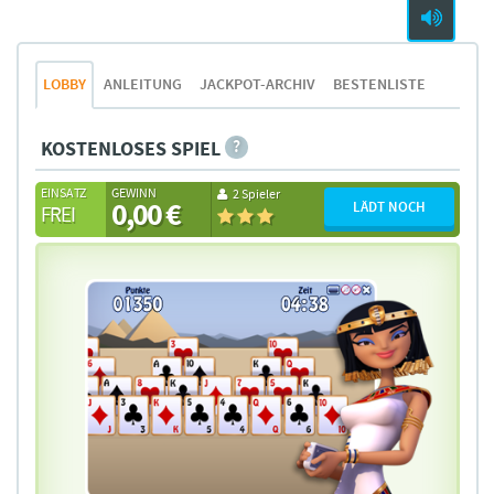
LOBBY
ANLEITUNG
JACKPOT-ARCHIV
BESTENLISTE
KOSTENLOSES SPIEL
EINSATZ
GEWINN
2 Spieler
0,00 €
LÄDT NOCH
FREI