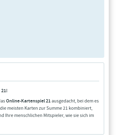
i
21!
das
Online-Kartenspiel 21
ausgedacht, bei dem es
 die meisten Karten zur Summe 21 kombiniert,
d Ihre menschlichen Mitspieler, wie sie sich im