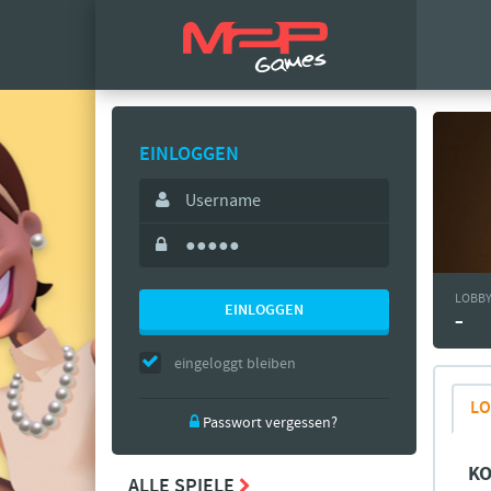
EINLOGGEN
LOBB
EINLOGGEN
–
eingeloggt bleiben
LO
Passwort vergessen?
KO
ALLE SPIELE