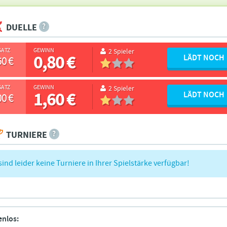
DUELLE
?
SATZ
GEWINN
2 Spieler
0,80 €
LÄDT NOCH
50 €
SATZ
GEWINN
2 Spieler
1,60 €
LÄDT NOCH
00 €
TURNIERE
?
sind leider keine Turniere in Ihrer Spielstärke verfügbar!
nlos: