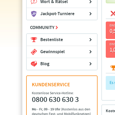
Wort & Rätsel
Jackpot-Turniere
EIN
COMMUNITY
0,
Bestenliste
EIN
1,
Gewinnspiel
Blog
Es 
KUNDENSERVICE
Kostenlose Service-Hotline:
0800 630 630 3
Mo - Fr, 09 - 19 Uhr
(Kostenlos aus den
Koste
deutschen Fest- und Mobilfunknetzen)