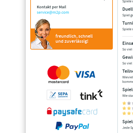
Spiele 
Kontakt per Mail
Duell
service@m2p.com
Spiel g
Turni
Spiele 
freundlich, schnell
und zuverlässig!
Einsa
So viel
Gewi
So viel
Teil
Wieviel
kommen.
Spiel
Wie sta
Spie
Jede S