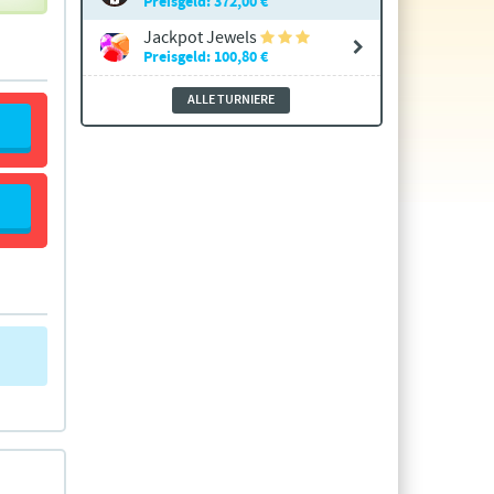
Preisgeld: 372,00 €
Jackpot Jewels
Preisgeld: 100,80 €
ALLE TURNIERE