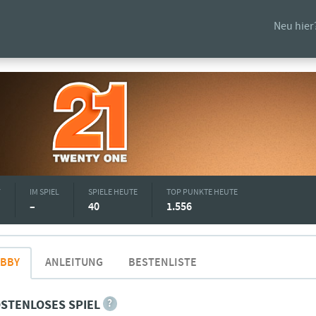
Neu hier
Y
IM SPIEL
SPIELE HEUTE
TOP PUNKTE HEUTE
–
40
1.556
BBY
ANLEITUNG
BESTENLISTE
STENLOSES SPIEL
?