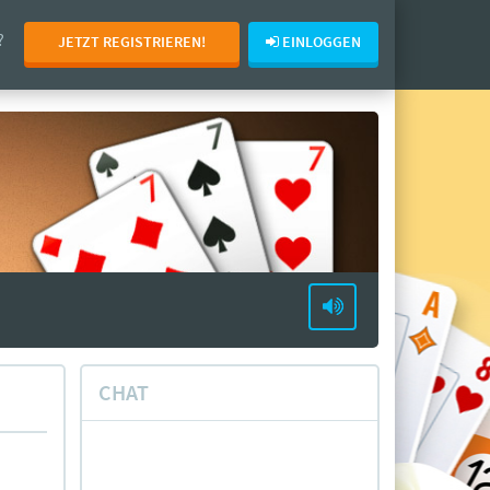
?
JETZT REGISTRIEREN!
EINLOGGEN
CHAT