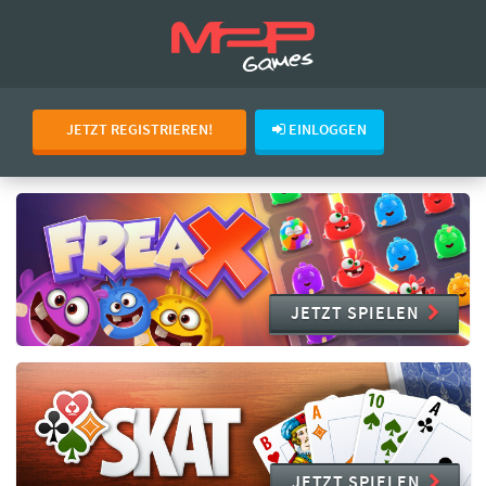
JETZT REGISTRIEREN!
EINLOGGEN
JETZT SPIELEN
JETZT SPIELEN