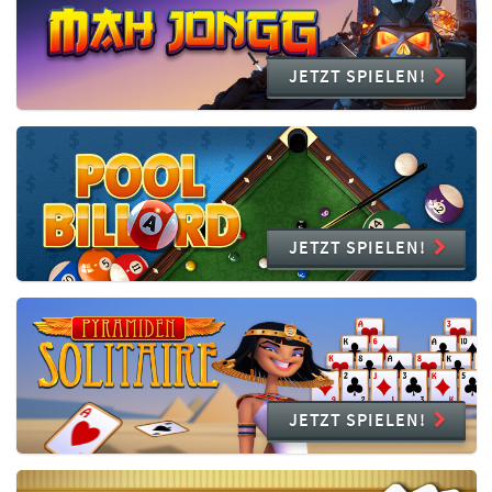
JETZT SPIELEN!
JETZT SPIELEN!
JETZT SPIELEN!