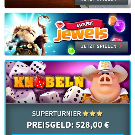
JETZT SPIELEN
SUPERTURNIER
PREISGELD:
528,00 €