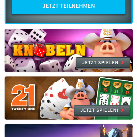
JETZT TEILNEHMEN
JETZT SPIELEN
JETZT SPIELEN!