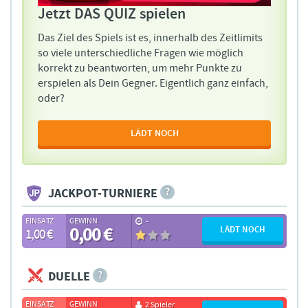
Jetzt
DAS QUIZ
spielen
Das Ziel des Spiels ist es, innerhalb des Zeitlimits
so viele unterschiedliche Fragen wie möglich
korrekt zu beantworten, um mehr Punkte zu
erspielen als Dein Gegner. Eigentlich ganz einfach,
oder?
LÄDT NOCH
JACKPOT-TURNIERE
?
EINSATZ
GEWINN
-
0,00 €
LÄDT NOCH
1,00 €
DUELLE
?
EINSATZ
GEWINN
2 Spieler