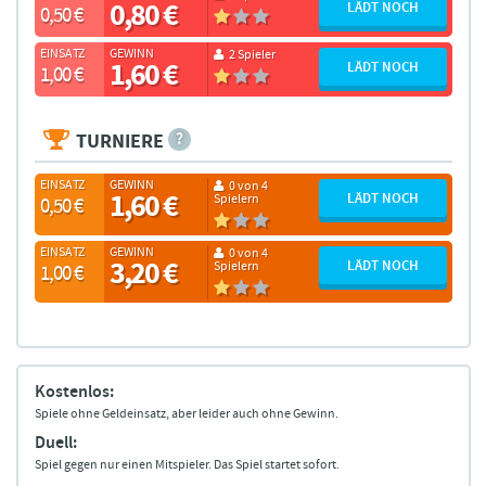
0,80 €
LÄDT NOCH
0,50 €
EINSATZ
GEWINN
2 Spieler
1,60 €
LÄDT NOCH
1,00 €
TURNIERE
?
EINSATZ
GEWINN
0 von 4
1,60 €
LÄDT NOCH
Spielern
0,50 €
EINSATZ
GEWINN
0 von 4
3,20 €
LÄDT NOCH
Spielern
1,00 €
Kostenlos:
Spiele ohne Geldeinsatz, aber leider auch ohne Gewinn.
Duell:
Spiel gegen nur einen Mitspieler. Das Spiel startet sofort.