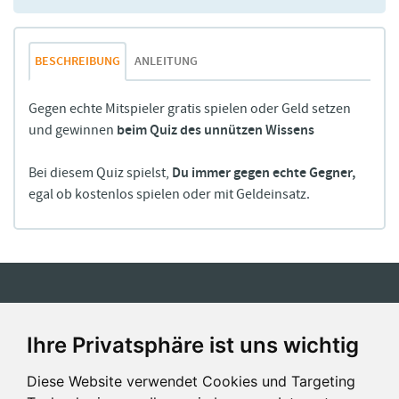
BESCHREIBUNG
ANLEITUNG
Gegen echte Mitspieler gratis spielen oder Geld setzen
und gewinnen
beim Quiz des unnützen Wissens
Bei diesem Quiz spielst,
Du immer gegen echte Gegner,
egal ob kostenlos spielen oder mit Geldeinsatz.
Rechtliches
Ihre Privatsphäre ist uns wichtig
AGB
Datenschutz
Diese Website verwendet Cookies und Targeting
Impressum