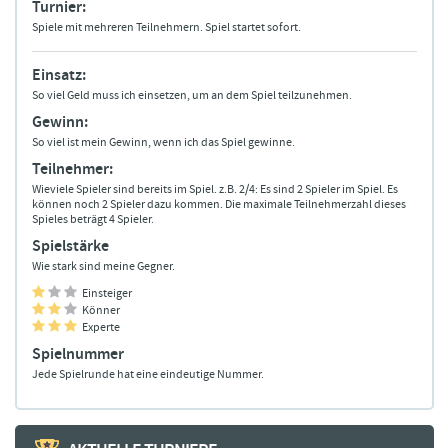
Turnier:
Spiele mit mehreren Teilnehmern. Spiel startet sofort.
Einsatz:
So viel Geld muss ich einsetzen, um an dem Spiel teilzunehmen.
Gewinn:
So viel ist mein Gewinn, wenn ich das Spiel gewinne.
Teilnehmer:
Wieviele Spieler sind bereits im Spiel. z.B. 2/4: Es sind 2 Spieler im Spiel. Es
können noch 2 Spieler dazu kommen. Die maximale Teilnehmerzahl dieses
Spieles beträgt 4 Spieler.
Spielstärke
Wie stark sind meine Gegner.
Einsteiger
Könner
Experte
Spielnummer
Jede Spielrunde hat eine eindeutige Nummer.