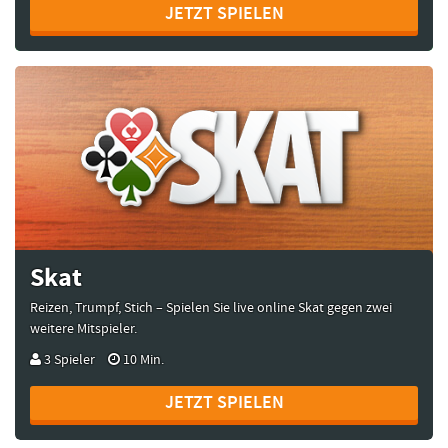
JETZT SPIELEN
Skat
Reizen, Trumpf, Stich – Spielen Sie live online Skat gegen zwei
weitere Mitspieler.
3 Spieler
10 Min.
JETZT SPIELEN