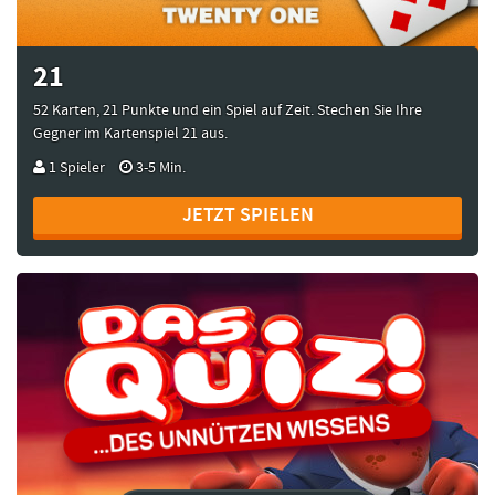
21
52 Karten, 21 Punkte und ein Spiel auf Zeit. Stechen Sie Ihre
Gegner im Kartenspiel 21 aus.
1 Spieler
3-5 Min.
JETZT SPIELEN