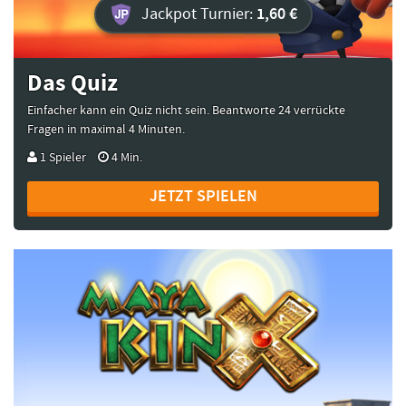
Jackpot Turnier:
1,60 €
Das Quiz
Einfacher kann ein Quiz nicht sein. Beantworte 24 verrückte
Fragen in maximal 4 Minuten.
1 Spieler
4 Min.
JETZT SPIELEN