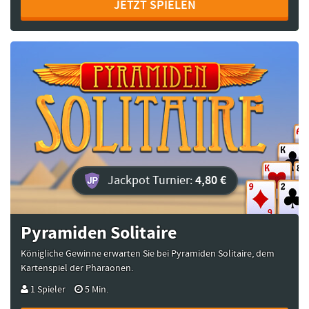
JETZT SPIELEN
Jackpot Turnier:
4,80 €
Pyramiden Solitaire
Königliche Gewinne erwarten Sie bei Pyramiden Solitaire, dem
Kartenspiel der Pharaonen.
1 Spieler
5 Min.