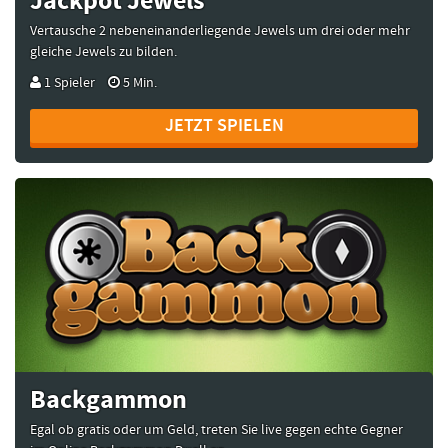
Jackpot Jewels
Vertausche 2 nebeneinanderliegende Jewels um drei oder mehr
gleiche Jewels zu bilden.
1 Spieler
5 Min.
JETZT SPIELEN
Backgammon
Egal ob gratis oder um Geld, treten Sie live gegen echte Gegner