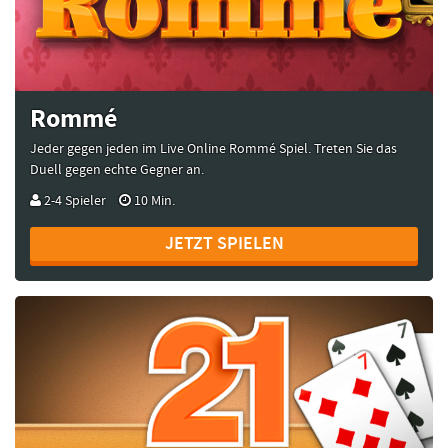
Rommé
Jeder gegen jeden im Live Online Rommé Spiel. Treten Sie das
Duell gegen echte Gegner an.
2-4 Spieler
10 Min.
JETZT SPIELEN