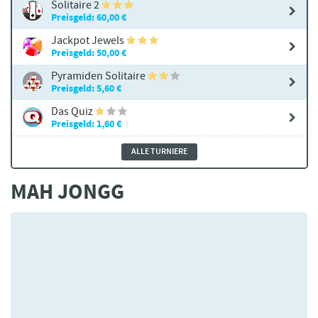
Solitaire 2
Preisgeld: 60,00 €
Jackpot Jewels
Preisgeld: 50,00 €
Pyramiden Solitaire
Preisgeld: 5,60 €
Das Quiz
Preisgeld: 1,60 €
ALLE TURNIERE
MAH JONGG