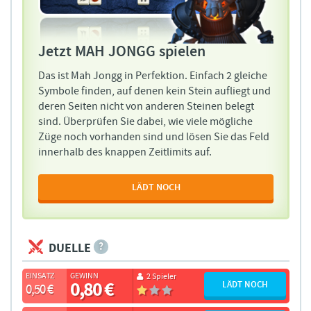
Jetzt
MAH JONGG
spielen
Das ist Mah Jongg in Perfektion. Einfach 2 gleiche
Symbole finden, auf denen kein Stein aufliegt und
deren Seiten nicht von anderen Steinen belegt
sind. Überprüfen Sie dabei, wie viele mögliche
Züge noch vorhanden sind und lösen Sie das Feld
innerhalb des knappen Zeitlimits auf.
LÄDT NOCH
DUELLE
?
EINSATZ
GEWINN
2 Spieler
0,80 €
LÄDT NOCH
0,50 €