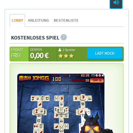
LOBBY
ANLEITUNG
BESTENLISTE
KOSTENLOSES SPIEL
?
EINSATZ
GEWINN
2 Spieler
0,00 €
LÄDT NOCH
FREI