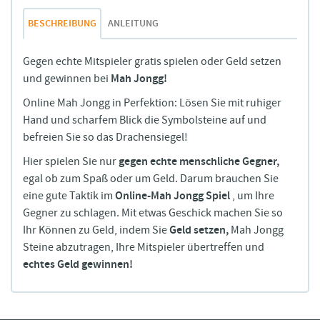
BESCHREIBUNG
ANLEITUNG
Gegen echte Mitspieler gratis spielen oder Geld setzen
und gewinnen bei
Mah Jongg!
Online Mah Jongg in Perfektion: Lösen Sie mit ruhiger
Hand und scharfem Blick die Symbolsteine auf und
befreien Sie so das Drachensiegel!
Hier spielen Sie nur
gegen echte menschliche Gegner,
egal ob zum Spaß oder um Geld. Darum brauchen Sie
eine gute Taktik im
Online-Mah Jongg Spiel
, um Ihre
Gegner zu schlagen. Mit etwas Geschick machen Sie so
Ihr Können zu Geld, indem Sie
Geld setzen,
Mah Jongg
Steine abzutragen, Ihre Mitspieler übertreffen und
echtes Geld gewinnen!