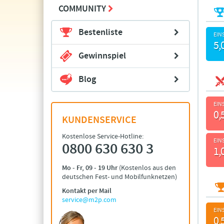
COMMUNITY
Bestenliste
EIN
5,
Gewinnspiel
Blog
EIN
0,
KUNDENSERVICE
Kostenlose Service-Hotline:
EIN
0800 630 630 3
1,
Mo - Fr, 09 - 19 Uhr
(Kostenlos aus den
deutschen Fest- und Mobilfunknetzen)
Kontakt per Mail
service@m2p.com
EIN
0,