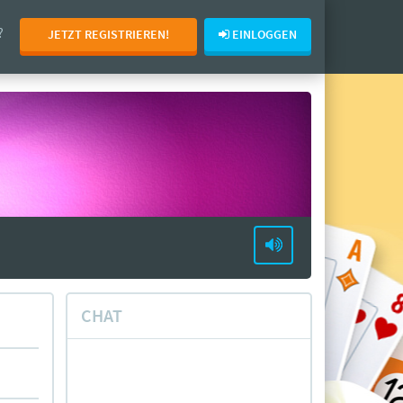
r
JETZT REGISTRIEREN!
EINLOGGEN
CHAT