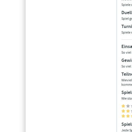
Spiele 
Duell
Spiel g
Turni
Spiele 
Einsa
So viel
Gewi
So viel
Teil
Wieviel
kommen.
Spiel
Wie sta
Spie
Jede S