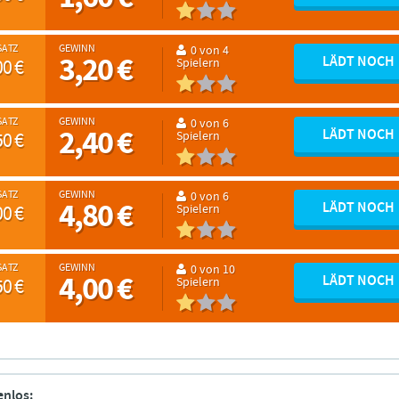
SATZ
GEWINN
0 von 4
3,20 €
LÄDT NOCH
00 €
Spielern
SATZ
GEWINN
0 von 6
2,40 €
LÄDT NOCH
50 €
Spielern
SATZ
GEWINN
0 von 6
4,80 €
LÄDT NOCH
00 €
Spielern
SATZ
GEWINN
0 von 10
4,00 €
LÄDT NOCH
50 €
Spielern
nlos: