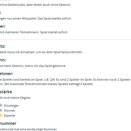
ohne Geldeinsatz, aber leider auch ohne Gewinn.
:
egen nur einen Mitspieler. Das Spiel startet sofort.
er:
mit mehreren Teilnehmern. Spiel startet sofort.
tz:
 Geld muss ich einsetzen, um an dem Spiel teilzunehmen.
nn:
 ist mein Gewinn, wenn ich das Spiel gewinne.
nehmer:
e Spieler sind bereits im Spiel. z.B. 2/4: Es sind 2 Spieler im Spiel. Es können noch 2 Spieler
 Die maximale Teilnehmerzahl dieses Spieles beträgt 4 Spieler.
stärke
rk sind meine Gegner.
Einsteiger
Könner
Experte
lnummer
pielrunde hat eine eindeutige Nummer.