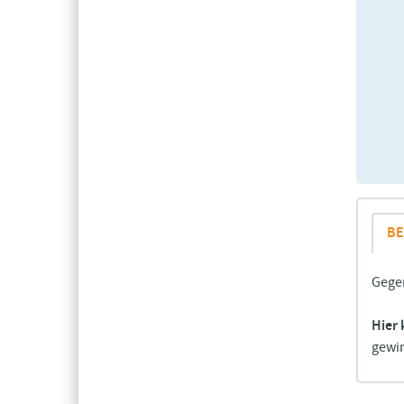
BE
Gegen
Hier 
gewi