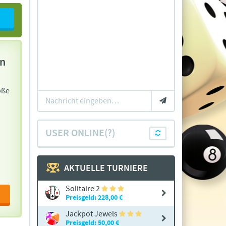
en
oße
USER ONLINE(
)
AKTUELLE TURNIERE
Solitaire 2
Preisgeld: 228,00 €
Jackpot Jewels
Preisgeld: 50,00 €